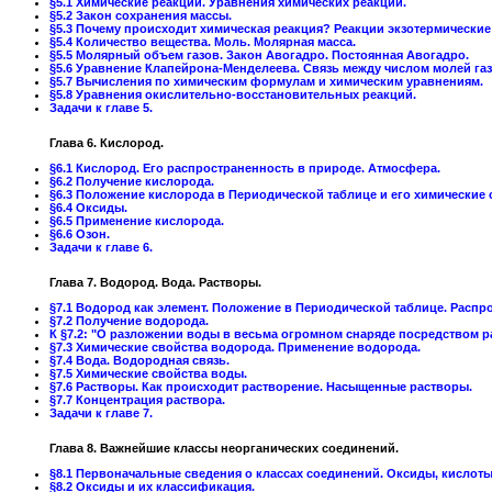
§5.1 Химические реакции. Уравнения химических реакций.
§5.2 Закон сохранения массы.
§5.3 Почему происходит химическая реакция? Реакции экзотермические
§5.4 Количество вещества. Моль. Молярная масса.
§5.5 Молярный объем газов. Закон Авогадро. Постоянная Авогадро.
§5.6 Уравнение Клапейрона-Менделеева. Связь между числом молей газ
§5.7 Вычисления по химическим формулам и химическим уравнениям.
§5.8 Уравнения окислительно-восстановительных реакций.
Задачи к главе 5.
Глава 6. Кислород.
§6.1 Кислород. Его распространенность в природе. Атмосфера.
§6.2 Получение кислорода.
§6.3 Положение кислорода в Периодической таблице и его химические 
§6.4 Оксиды.
§6.5 Применение кислорода.
§6.6 Озон.
Задачи к главе 6.
Глава 7. Водород. Вода. Растворы.
§7.1 Водород как элемент. Положение в Периодической таблице. Распр
§7.2 Получение водорода.
К §7.2: "О разложении воды в весьма огромном снаряде посредством ра
§7.3 Химические свойства водорода. Применение водорода.
§7.4 Вода. Водородная связь.
§7.5 Химические свойства воды.
§7.6 Растворы. Как происходит растворение. Насыщенные растворы.
§7.7 Концентрация раствора.
Задачи к главе 7.
Глава 8. Важнейшие классы неорганических соединений.
§8.1 Первоначальные сведения о классах соединений. Оксиды, кислоты
§8.2 Оксиды и их классификация.