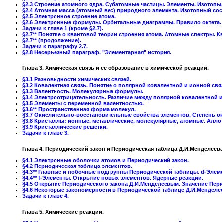
§2.3 Строение атомного ядра. Субатомные частицы. Элементы. Изотопы
§2.4 Атомная масса (атомный вес) природного элемента. Изотопный сос
§2.5 Электронное строение атома.
§2.6 Электронные формулы. Орбитальные диаграммы. Правило октета.
Задачи к главе 1 (кроме §2.7).
§2.7** Понятие о квантовой теории строения атома. Атомные спектры. К
§2.7** (продолжение).
Задачи к параграфу 2.7.
§2.8 Несерьезный параграф. "Элементарная" история.
Глава 3. Химическая связь и ее образование в химической реакции.
§3.1 Разновидности химических связей.
§3.2 Ковалентная связь. Понятие о полярной ковалентной и ионной свя
§3.3 Валентность. Молекулярные формулы.
§3.4 Электроотрицательность. Различие между полярной ковалентной и
§3.5 Элементы с переменной валентностью.
§3.6** Пространственная форма молекул.
§3.7 Окислительно-восстановительные свойства элементов. Степень о
§3.8 Кристаллы: ионные, металлические, молекулярные, атомные. Алло
§3.9 Кристаллические решетки.
Задачи к главе 3.
Глава 4. Периодический закон и Периодическая таблица Д.И.Менделеева
§4.1 Электронные оболочки атомов и Периодический закон.
§4.2 Периодическая таблица элементов.
§4.3** Главные и побочные подгруппы Периодической таблицы. d-Элем
§4.4** f-Элементы. Открытие новых элементов. Ядерные реакции.
§4.5 Открытие Периодического закона Д.И.Менделеевым. Значение Пери
§4.6 Некоторые закономерности в Периодической таблице Д.И.Менделе
Задачи к главе 4.
Глава 5. Химические реакции.