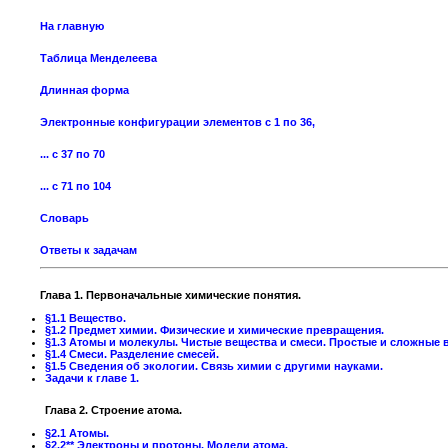
На главную
Таблица Менделеева
Длинная форма
Электронные конфигурации элементов с 1 по 36,
... с 37 по 70
... с 71 по 104
Словарь
Ответы к задачам
Глава 1. Первоначальные химические понятия.
§1.1 Вещество.
§1.2 Предмет химии. Физические и химические превращения.
§1.3 Атомы и молекулы. Чистые вещества и смеси. Простые и сложные 
§1.4 Смеси. Разделение смесей.
§1.5 Сведения об экологии. Связь химии с другими науками.
Задачи к главе 1.
Глава 2. Строение атома.
§2.1 Атомы.
§2.2** Электроны и протоны. Модели атома.