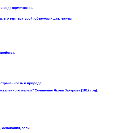
 и эндотермические.
а, его температурой, объемом и давлением.
свойства.
остраненность в природе.
скаленного железа" Сочинение Якова Захарова (1812 год).
, основания, соли.