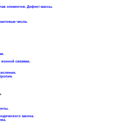
.
тав элементов. Дефект массы.
вантовые числа.
зи.
 ионной связями.
кисления.
тропия.
.
енты.
одического закона.
ева.