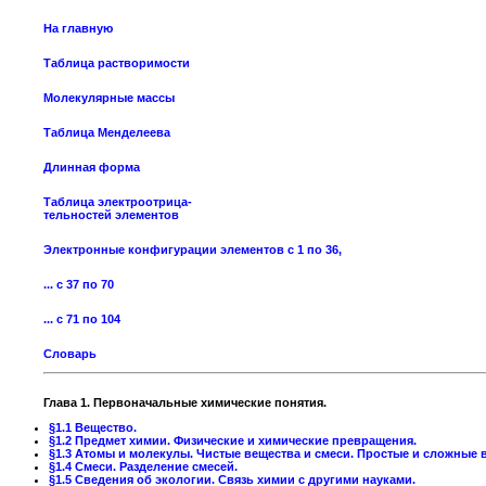
На главную
Таблица растворимости
Молекулярные массы
Таблица Менделеева
Длинная форма
Таблица электроотрица-
тельностей элементов
Электронные конфигурации элементов с 1 по 36,
... с 37 по 70
... с 71 по 104
Словарь
Глава 1. Первоначальные химические понятия.
§1.1 Вещество.
§1.2 Предмет химии. Физические и химические превращения.
§1.3 Атомы и молекулы. Чистые вещества и смеси. Простые и сложные 
§1.4 Смеси. Разделение смесей.
§1.5 Сведения об экологии. Связь химии с другими науками.