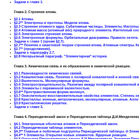
Задачи к главе 1.
Глава 2. Строение атома.
§2.1 Атомы.
§2.2** Электроны и протоны. Модели атома.
§2.3 Строение атомного ядра. Субатомные частицы. Элементы. Изотопы
§2.4 Атомная масса (атомный вес) природного элемента. Изотопный сос
§2.5 Электронное строение атома.
§2.6 Электронные формулы. Орбитальные диаграммы. Правило октета.
Задачи к главе 1 (кроме §2.7).
§2.7** Понятие о квантовой теории строения атома. Атомные спектры. К
§2.7** (продолжение).
Задачи к параграфу 2.7.
§2.8 Несерьезный параграф. "Элементарная" история.
Глава 3. Химическая связь и ее образование в химической реакции.
§3.1 Разновидности химических связей.
§3.2 Ковалентная связь. Понятие о полярной ковалентной и ионной свя
§3.3 Валентность. Молекулярные формулы.
§3.4 Электроотрицательность. Различие между полярной ковалентной и
§3.5 Элементы с переменной валентностью.
§3.6** Пространственная форма молекул.
§3.7 Окислительно-восстановительные свойства элементов. Степень о
§3.8 Кристаллы: ионные, металлические, молекулярные, атомные. Алло
§3.9 Кристаллические решетки.
Задачи к главе 3.
Глава 4. Периодический закон и Периодическая таблица Д.И.Менделеева
§4.1 Электронные оболочки атомов и Периодический закон.
§4.2 Периодическая таблица элементов.
§4.3** Главные и побочные подгруппы Периодической таблицы. d-Элем
§4.4** f-Элементы. Открытие новых элементов. Ядерные реакции.
§4.5 Открытие Периодического закона Д.И.Менделеевым. Значение Пери