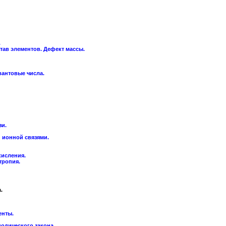
.
тав элементов. Дефект массы.
вантовые числа.
зи.
 ионной связями.
кисления.
тропия.
.
енты.
одического закона.