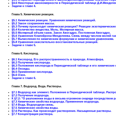
§4.6 Некоторые закономерности в Периодической таблице Д.И.Менделе
Задачи к главе 4.
Глава 5. Химические реакции.
§5.1 Химические реакции. Уравнения химических реакций.
§5.2 Закон сохранения массы.
§5.3 Почему происходит химическая реакция? Реакции экзотермические
§5.4 Количество вещества. Моль. Молярная масса.
§5.5 Молярный объем газов. Закон Авогадро. Постоянная Авогадро.
§5.6 Уравнение Клапейрона-Менделеева. Связь между числом молей газ
§5.7 Вычисления по химическим формулам и химическим уравнениям.
§5.8 Уравнения окислительно-восстановительных реакций.
Задачи к главе 5.
Глава 6. Кислород.
§6.1 Кислород. Его распространенность в природе. Атмосфера.
§6.2 Получение кислорода.
§6.3 Положение кислорода в Периодической таблице и его химические 
§6.4 Оксиды.
§6.5 Применение кислорода.
§6.6 Озон.
Задачи к главе 6.
Глава 7. Водород. Вода. Растворы.
§7.1 Водород как элемент. Положение в Периодической таблице. Распр
§7.2 Получение водорода.
К §7.2: "О разложении воды в весьма огромном снаряде посредством ра
§7.3 Химические свойства водорода. Применение водорода.
§7.4 Вода. Водородная связь.
§7.5 Химические свойства воды.
§7.6 Растворы. Как происходит растворение. Насыщенные растворы.
§7.7 Концентрация раствора.