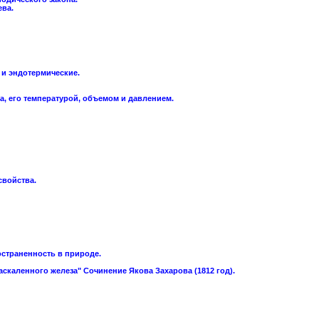
ева.
 и эндотермические.
а, его температурой, объемом и давлением.
свойства.
остраненность в природе.
скаленного железа" Сочинение Якова Захарова (1812 год).