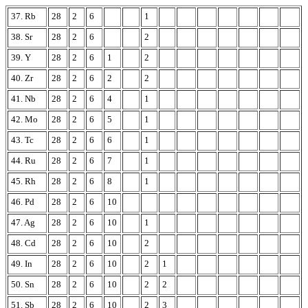
37. Rb
28
2
6
1
38. Sr
28
2
6
2
39. Y
28
2
6
1
2
40. Zr
28
2
6
2
2
41. Nb
28
2
6
4
1
42. Mo
28
2
6
5
1
43. Tc
28
2
6
6
1
44. Ru
28
2
6
7
1
45. Rh
28
2
6
8
1
46. Pd
28
2
6
10
47. Ag
28
2
6
10
1
48. Cd
28
2
6
10
2
49. In
28
2
6
10
2
1
50. Sn
28
2
6
10
2
2
51. Sb
28
2
6
10
2
3