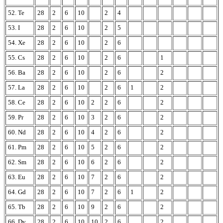
52. Te
28
2
6
10
2
4
53. I
28
2
6
10
2
5
54. Xe
28
2
6
10
2
6
55. Cs
28
2
6
10
2
6
1
56. Ba
28
2
6
10
2
6
2
57. La
28
2
6
10
2
6
1
2
58. Ce
28
2
6
10
2
2
6
2
59. Pr
28
2
6
10
3
2
6
2
60. Nd
28
2
6
10
4
2
6
2
61. Pm
28
2
6
10
5
2
6
2
62. Sm
28
2
6
10
6
2
6
2
63. Eu
28
2
6
10
7
2
6
2
64. Gd
28
2
6
10
7
2
6
1
2
65. Tb
28
2
6
10
9
2
6
2
66. Dy
28
2
6
10
10
2
6
2