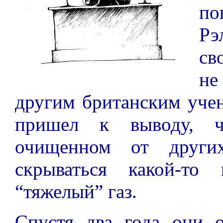
по
Рэ
св
не
другим британским уче
пришел к выводу, ч
очищенном от других
скрываться какой-то
“тяжелый” газ.
Спустя два года они 