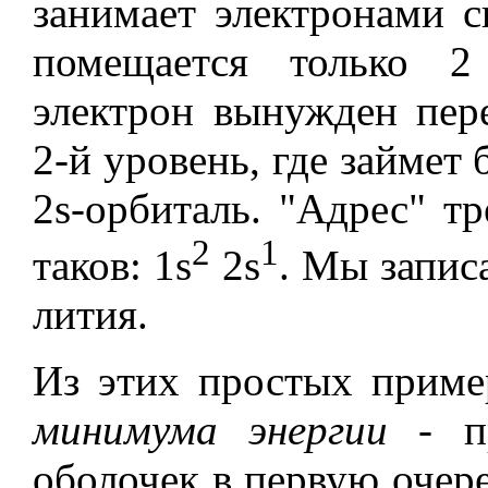
занимает электронами с
помещается только 2
электрон вынужден пер
2-й уровень, где займе
2s-орбиталь. "Адрес" тр
2
1
таков: 1s
2s
. Мы запис
лития.
Из этих простых приме
минимума энергии
- пр
оболочек в первую очере