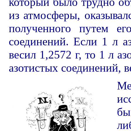
который было трудно объ
из атмосферы, оказывалс
полученного путем ег
соединений. Если 1 л аз
весил 1,2572 г, то 1 л а
азотистых соединений, ве
М
ис
бы
л