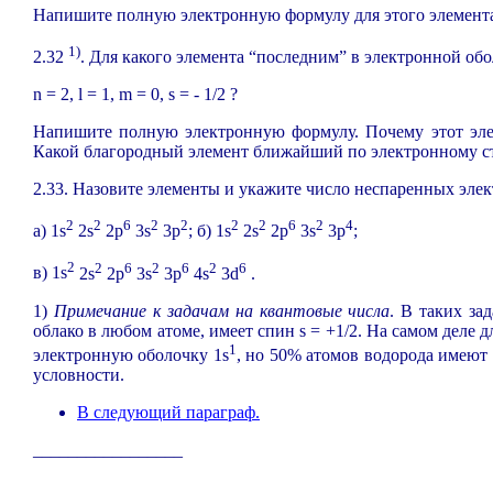
Напишите полную электронную формулу для этого элемента
1)
2.32
. Для какого элемента “последним” в электронной обо
n = 2, l = 1, m = 0, s =
-
1/2 ?
Напишите полную электронную формулу. Почему этот эле
Какой благородный элемент ближайший по электронному 
2.33. Назовите элементы и укажите число неспаренных эл
2
2
6
2
2
2
2
6
2
4
а) 1s
2s
2p
3s
3p
; б) 1s
2s
2p
3s
3p
;
2
2
6
2
6
2
6
в) 1s
2s
2p
3s
3p
4s
3d
.
1)
Примечание к задачам на квантовые числа
. В таких за
облако в любом атоме, имеет спин
s = +1/2
. На самом деле 
1
электронную оболочку
1s
, но 50% атомов водорода имеют
условности.
В следующий параграф.
_________________