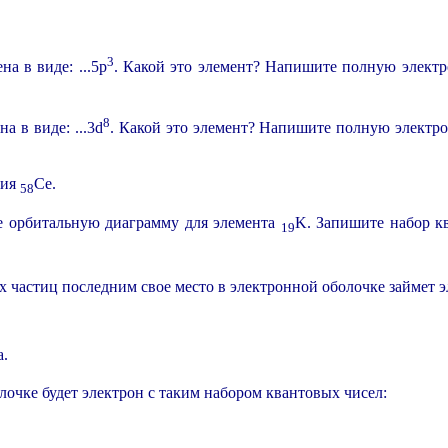
3
а в виде: ...5p
. Какой это элемент? Напишите полную электр
8
а в виде: ...3d
. Какой это элемент? Напишите полную электро
рия
Ce.
58
е орбитальную диаграмму для элемента
K. Запишите набор кв
19
ых частиц последним свое место в электронной оболочке займет 
а.
лочке будет электрон с таким набором квантовых чисел: