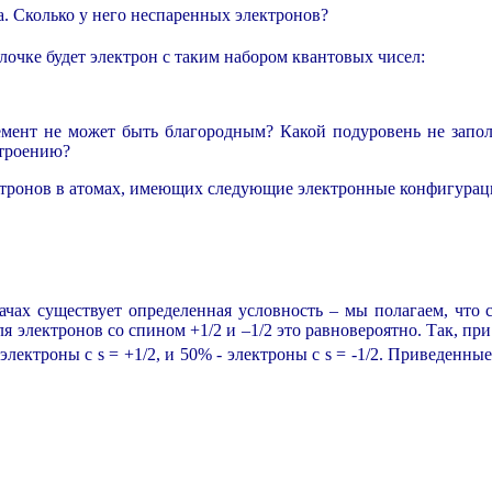
. Сколько у него неспаренных электронов?
лочке будет электрон с таким набором квантовых чисел:
мент не может быть благородным? Какой подуровень не зап
строению?
ектронов в атомах, имеющих следующие электронные конфигурац
дачах существует определенная условность – мы полагаем, что
для электронов со спином
+1/2
и
–1/2
это равновероятно. Так, при
 электроны с
s = +1/2,
и 50% - электроны с
s = -1/2
. Приведенные