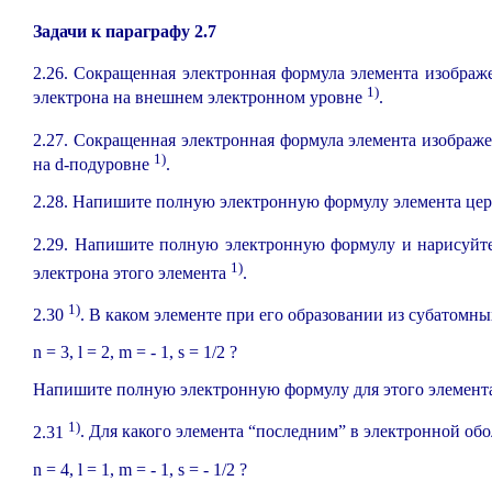
Задачи к параграфу 2.7
2.26. Сокращенная электронная формула элемента изображен
1)
электрона на внешнем электронном уровне
.
2.27. Сокращенная электронная формула элемента изображен
1)
на d-подуровне
.
2.28. Напишите полную электронную формулу элемента це
2.29. Напишите полную электронную формулу и нарисуйт
1)
электрона этого элемента
.
1)
2.30
. В каком элементе при его образовании из субатомн
n = 3, l = 2, m =
-
1, s = 1/2 ?
Напишите полную электронную формулу для этого элемент
1)
2.31
. Для какого элемента “последним” в электронной обо
n = 4, l = 1, m =
-
1, s =
-
1/2 ?