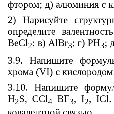
фтором; д) алюминия с 
2) Нарисуйте структу
определите валентност
BeCl
; в) AlBr
; г) PH
; 
2
3
3
3.9. Напишите формул
хрома (VI) с кислородом
3.10. Напишите форму
H
S, CCl
BF
, I
, ICl
2
4
3
2
ковалентной связью.