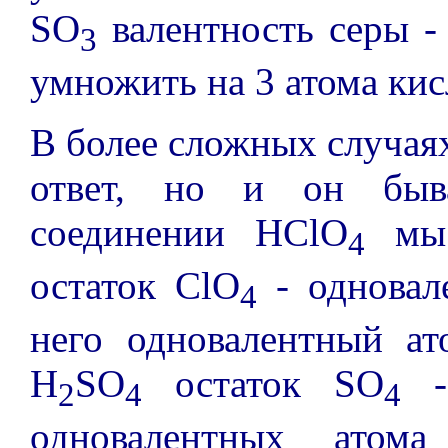
SO
валентность серы -
3
умножить на 3 атома кис
В более сложных случая
ответ, но и он быва
соединении HClO
мы 
4
остаток ClO
- одновал
4
него одновалентный ат
H
SO
остаток SO
- 
2
4
4
одновалентных атома