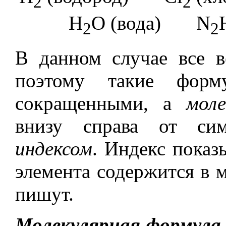
2
2
H
O (вода) N
2
2
В данном случае все в
поэтому такие форм
сокращенными, а
моле
внизу справа от сим
индексом
. Индекс показ
элемента содержится в м
пишут.
Молекулярная формула 