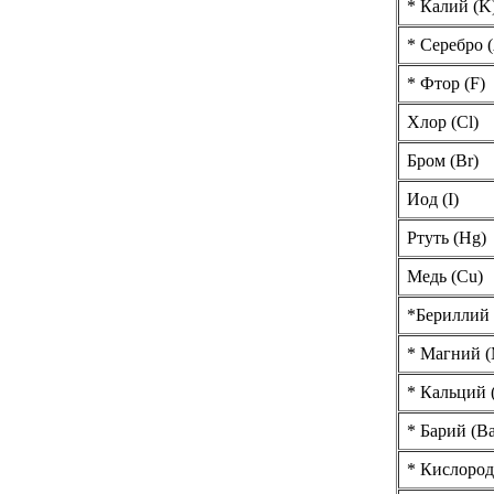
* Калий (K
* Серебро 
* Фтор (F)
Хлор (Cl)
Бром (Br)
Иод (I)
Ртуть (Hg)
Медь (Cu)
*Бериллий
* Магний 
* Кальций 
* Барий (Ba
* Кислород