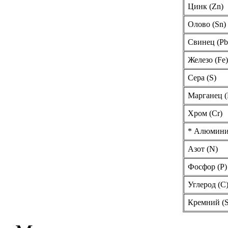
Цинк (Zn)
Олово (Sn)
Свинец (Pb
Железо (Fe)
Сера (S)
Марганец
Хром (Cr)
* Алюмини
Азот (N)
Фосфор (P)
Углерод (C
Кремний (S