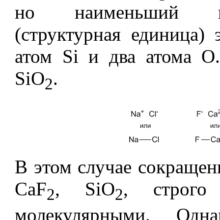
но наименьший по
(структурная единица) 
атом Si и два атома O
SiO
.
2
В этом случае сокращен
CaF
, SiO
, строго 
2
2
молекулярными. Од