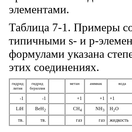
элементами.
Таблица
7-1.
Примеры со
типичными s- и р-элемен
формулами указана степе
этих соединениях
.
гидрид
гидрид
метан
аммиак
вода
лития
бериллия
-1
-1
+1
+1
+1
LiH
BeH
CH
NH
H
O
2
4
3
2
тв.
тв.
газ
газ
жидкость