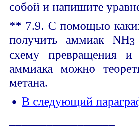
собой и напишите уравн
** 7.9. С помощью как
получить аммиак NH
3
схему превращения и 
аммиака можно теорет
метана.
В следующий парагра
_________________