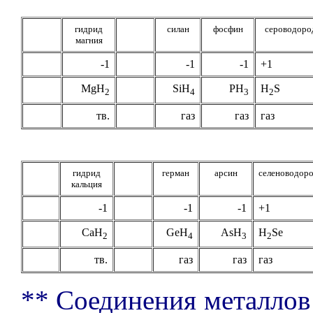
гидрид
силан
фосфин
сероводоро
магния
-1
-1
-1
+1
MgH
SiH
PH
H
S
2
4
3
2
тв.
газ
газ
газ
гидрид
герман
арсин
селеноводор
кальция
-1
-1
-1
+1
CaH
GeH
AsH
H
Se
2
4
3
2
тв.
газ
газ
газ
** Соединения металлов