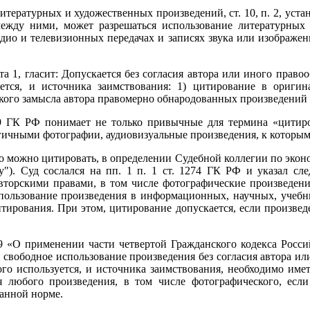
тературных и художественных произведений, ст. 10, п. 2, уста
ежду ними, может разрешаться использование литературных
дио и телевизионных передачах и записях звука или изображен
а 1, гласит: Допускается без согласия автора или иного право
уется, и источника заимствования: 1) цитирование в оригин
кого замысла автора правомерно обнародованных произведений 
59 ГК РФ понимает не только привычные для термина «цитир
гичными фотографии, аудиовизуальные произведения, к которым
о можно цитировать, в определении Судебной коллегии по эко
"). Суд сослался на пп. 1 п. 1 ст. 1274 ГК РФ и указал сл
вторскими правами, в том числе фотографические произведени
ользование произведения в информационных, научных, учебны
тирования. При этом, цитирование допускается, если произведе
9 «О применении части четвертой Гражданского кодекса Росс
 свободное использование произведения без согласия автора ил
ого используется, и источника заимствования, необходимо име
 любого произведения, в том числе фотографического, есл
данной норме.