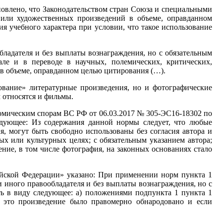
новлено, что Законодательством стран Союза и специальными
 или художественных произведений в объеме, оправданном
ия учебного характера при условии, что такое использование
обладателя и без выплаты вознаграждения, но с обязательным
але и в переводе в научных, полемических, критических,
в объеме, оправданном целью цитирования (…).
ование» литературные произведения, но и фотографические
 относятся и фильмы.
номическим спорам ВС РФ от 06.03.2017 № 305-ЭС16-18302 по
едующее: Из содержания данной нормы следует, что любые
я, могут быть свободно использованы без согласия автора и
х или культурных целях; с обязательным указанием автора;
ние, в том числе фотография, на законных основаниях стало
ийской Федерации» указано: При применении норм пункта 1
и иного правообладателя и без выплаты вознаграждения, но с
ть в виду следующее: а) положениями подпункта 1 пункта 1
и это произведение было правомерно обнародовано и если