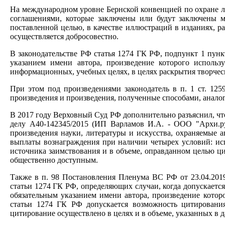
На международном уровне Бернской конвенцией по охране ли
соглашениями, которые заключены или будут заключены м
поставленной целью, в качестве иллюстраций в изданиях, ра
осуществляется добросовестно.
В законодательстве РФ статья 1274 ГК РФ, подпункт 1 пункт
указанием имени автора, произведение которого использ
информационных, учебных целях, в целях раскрытия творчес
При этом под произведениями законодатель в п. 1 ст. 12
произведения и произведения, полученные способами, анало
В 2017 году Верховный Суд РФ дополнительно разъяснил, чт
делу А40-142345/2015 (ИП Варламов И.А. - ООО "Архи.ру
произведения науки, литературы и искусства, охраняемые а
выплаты вознаграждения при наличии четырех условий: исп
источника заимствования и в объеме, оправданном целью ци
общественно доступным.
Также в п. 98 Постановления Пленума ВС РФ от 23.04.201
статьи 1274 ГК РФ, определяющих случаи, когда допускается
обязательным указанием имени автора, произведение котор
статьи 1274 ГК РФ допускается возможность цитирования
цитирование осуществлено в целях и в объеме, указанных в 