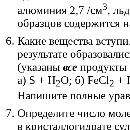
3
алюминия 2,7 /см
, льд
образцов содержится н
Какие вещества вступи
результате образовали
(указаны
все
продукты 
а)
S + H
O;
б)
FeCl
+ 
2
2
Напишите полные урав
Определите число мол
в кристаллогидрате сул