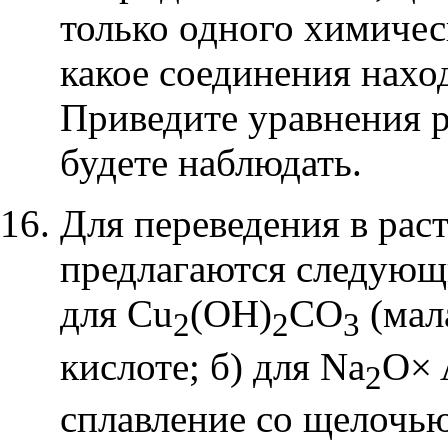
только одного химичес
какое соединения нахо
Приведите уравнения р
будете наблюдать.
Для переведения в рас
предлагаются следующ
для
Cu
(OH)
CO
(мал
2
2
3
кислоте; б) для
Na
O
×
2
сплавление со щелочью