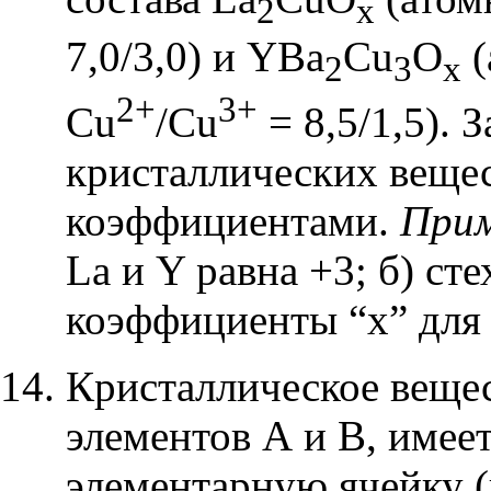
2
x
7,0/3,0
) и
YBa
Cu
O
2
3
x
2+
3+
Cu
/Cu
= 8,5/1,5)
. 
кристаллических веще
коэффициентами.
Прим
La
и
Y
равна +3; б) ст
коэффициенты “
x
” для
Кристаллическое вещес
элементов А и В, име
элементарную ячейку (к