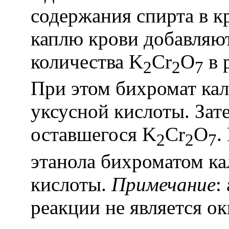
содержания спирта в к
каплю крови добавляют
количества
K
Cr
O
в 
2
2
7
При этом бихромат кал
уксусной кислоты. Зат
оставшегося
K
Cr
O
.
2
2
7
этанола бихроматом ка
кислоты.
Примечание
:
реакции не является о