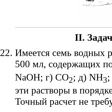
II.
Задач
Имеется семь водных 
500 мл, содержащих по 
NaOH
; г)
CO
; д)
NH
;
2
3
эти растворы в порядк
Точный расчет не требу