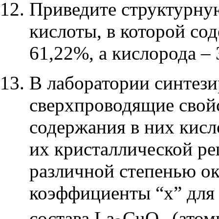
Приведите структурну
кислоты, в которой со
61,22%, а кислорода –
В лаборатории синтези
сверхпроводящие свойс
содержания в них кисл
их кристаллической ре
различной степенью о
коэффициенты “
x
” для
состава
La
CuO
(ато